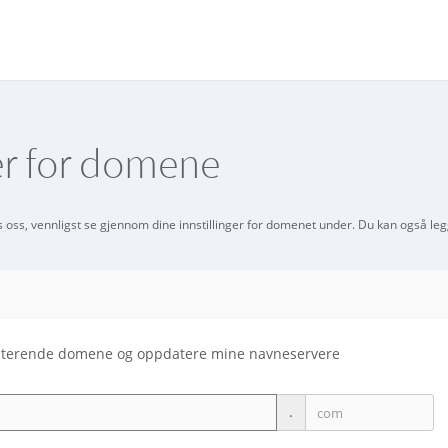
ger for domene
oss, vennligst se gjennom dine innstillinger for domenet under. Du kan også legge 
sisterende domene og oppdatere mine navneservere
.