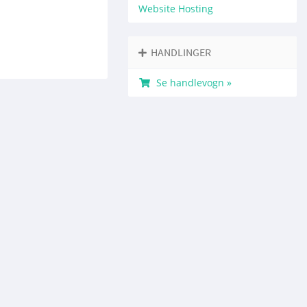
Website Hosting
HANDLINGER
Se handlevogn »