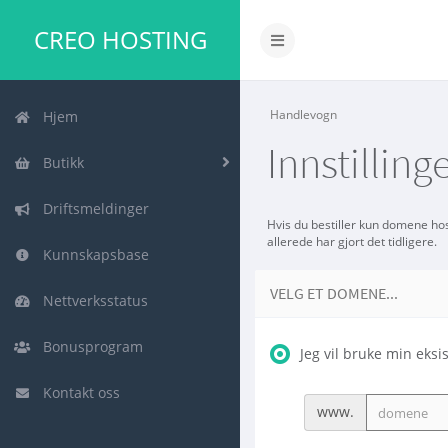
CREO HOSTING
Handlevogn
Hjem
Innstillin
Butikk
Driftsmeldinger
Hvis du bestiller kun domene hos 
allerede har gjort det tidligere.
Kunnskapsbase
VELG ET DOMENE...
Nettverksstatus
Bonusprogram
Jeg vil bruke min ek
Kontakt oss
www.