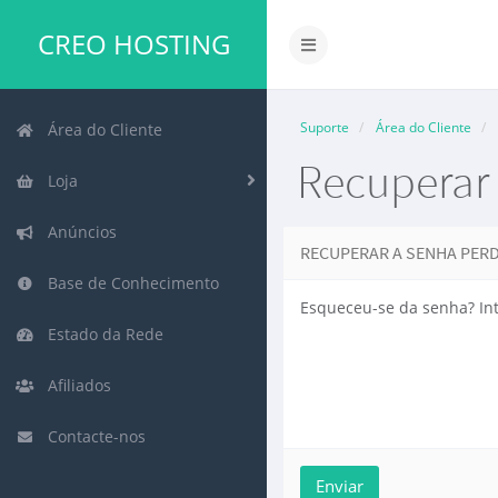
CREO HOSTING
Suporte
Área do Cliente
Área do Cliente
Recuperar
Loja
Anúncios
RECUPERAR A SENHA PER
Base de Conhecimento
Esqueceu-se da senha? In
Estado da Rede
Afiliados
Contacte-nos