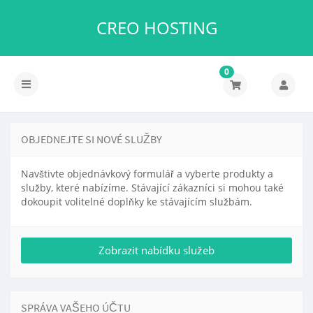
CREO HOSTING
0
OBJEDNEJTE SI NOVÉ SLUŽBY
Navštivte objednávkový formulář a vyberte produkty a
služby, které nabízíme. Stávající zákazníci si mohou také
dokoupit volitelné doplňky ke stávajícím službám.
SPRÁVA VAŠEHO ÚČTU