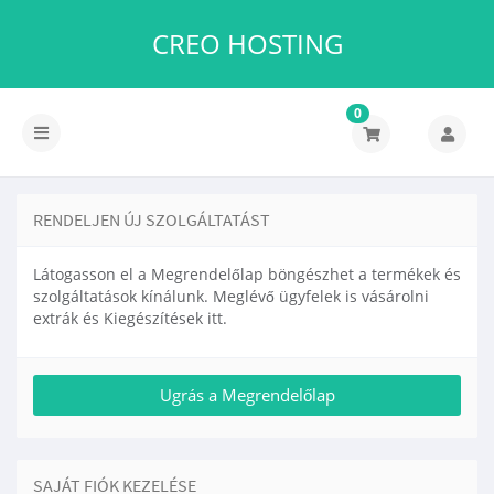
CREO HOSTING
0
RENDELJEN ÚJ SZOLGÁLTATÁST
Látogasson el a Megrendelőlap böngészhet a termékek és
szolgáltatások kínálunk. Meglévő ügyfelek is vásárolni
extrák és Kiegészítések itt.
SAJÁT FIÓK KEZELÉSE