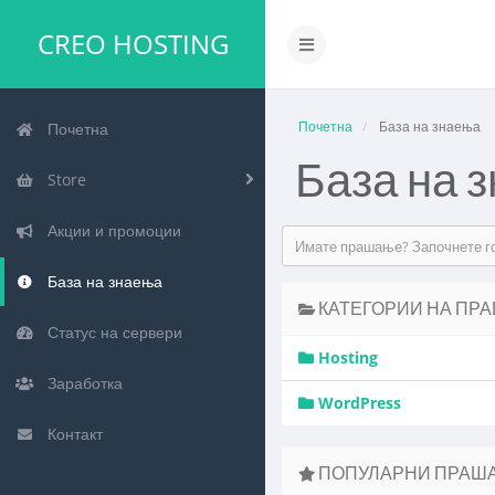
CREO HOSTING
Почетна
База на знаења
Почетна
База на 
Store
Акции и промоции
База на знаења
КАТЕГОРИИ НА ПР
Статус на сервери
Hosting
Заработка
WordPress
Контакт
ПОПУЛАРНИ ПРАШ