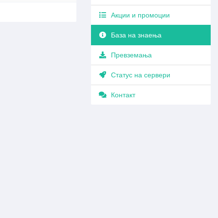
Акции и промоции
База на знаења
Превземања
Статус на сервери
Контакт