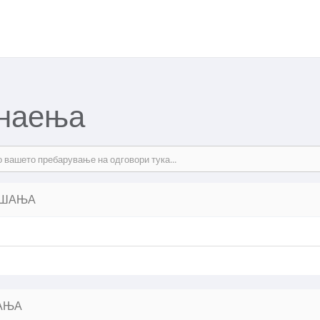
знаења
АШАЊА
АЊА